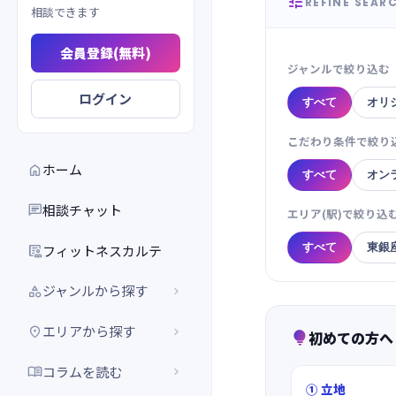

REFINE SEAR
相談できます
会員登録(無料)
ジャンルで絞り込む
ログイン
すべて
オリ
こだわり条件で絞り
ホーム

すべて
オン
相談チャット

エリア(駅)で絞り込
すべて
東銀
フィットネスカルテ

ジャンルから探す


エリアから探す


初めての方へ

コラムを読む


① 立地