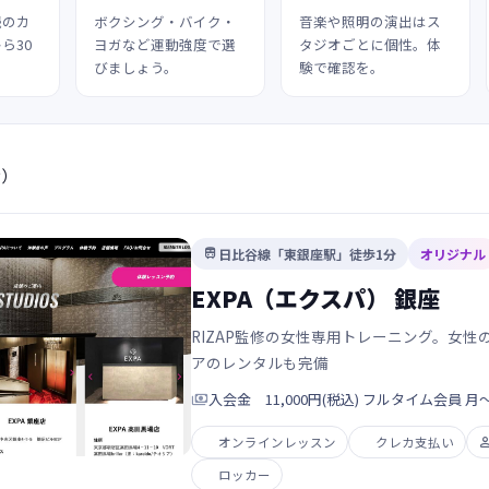
続のカ
ボクシング・バイク・
音楽や照明の演出はス
ら30
ヨガなど運動強度で選
タジオごとに個性。体
びましょう。
験で確認を。
示）
日比谷線「東銀座駅」徒歩1分
オリジナル

EXPA（エクスパ） 銀座
RIZAP監修の女性専用トレーニング。女
アのレンタルも完備

入会金 11,000円(税込) フルタイム会員 月〜日 
オンラインレッスン
クレカ支払い
ロッカー