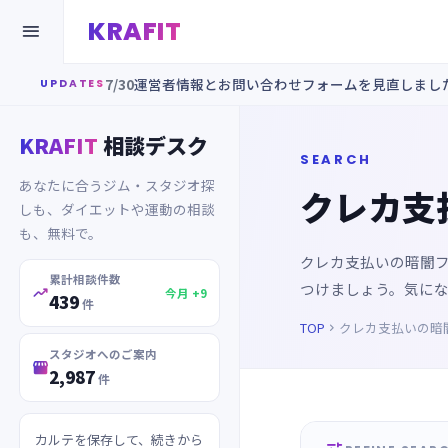
KRAFIT

7/30
運営者情報とお問い合わせフォームを見直しまし
UPDATES
KRAFIT
相談デスク
SEARCH
あなたに合うジム・スタジオ探
クレカ支
しも、ダイエットや運動の相談
も、無料で。
クレカ支払いの暗闇
累計相談件数
つけましょう。気に

今月 +9
439
件
TOP
クレカ支払いの暗

スタジオへのご案内

2,987
件
カルテを保存して、続きから