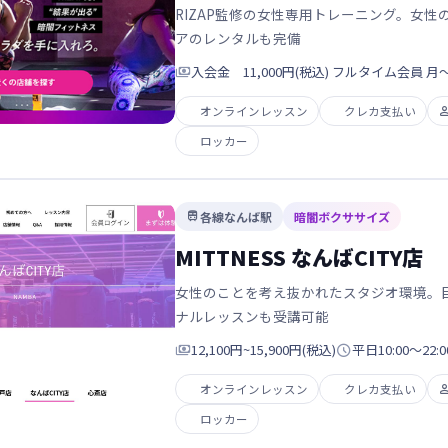
RIZAP監修の女性専用トレーニング。女
アのレンタルも完備

入会金 11,000円(税込) フルタイム会員 月〜日 
オンラインレッスン
クレカ支払い
ロッカー
各線なんば駅
暗闇ボクササイズ

MITTNESS なんばCITY店
女性のことを考え抜かれたスタジオ環境。
ナルレッスンも受講可能

12,100円~15,900円(税込)

平日10:00～22:0
オンラインレッスン
クレカ支払い
ロッカー