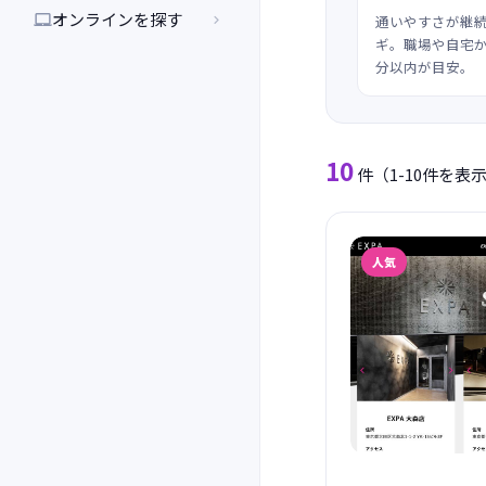
オンラインを探す


通いやすさが継
ギ。職場や自宅か
分以内が目安。
10
件
（1-10件を表
人気