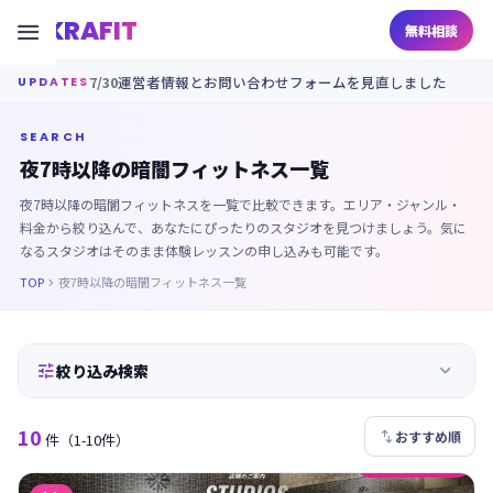
KRAFIT

無料相談
7/30
運営者情報とお問い合わせフォームを見直しました
UPDATES
SEARCH
夜7時以降の暗闇フィットネス一覧
夜7時以降の暗闇フィットネスを一覧で比較できます。エリア・ジャンル・
料金から絞り込んで、あなたにぴったりのスタジオを見つけましょう。気に
なるスタジオはそのまま体験レッスンの申し込みも可能です。
TOP
夜7時以降の暗闇フィットネス一覧



絞り込み検索
10

おすすめ順
件
（1-10件）