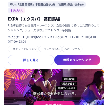
JR「高田馬場駅」早稲田口徒歩2分 「高田馬場駅」徒歩3分

オリジナル
EXPA（エクスパ） 高田馬場
RIZAP監修の女性専用トレーニング。女性の悩みに特化した無料のカウ
ンセリング。シューズやウェアのレンタルも完備
入会金 11,000円(税込) フルタイム会員 月〜日 7:00~23:00(週1回…

7:00~23:00

オンラインレッスン
クレカ支払い
パーソナル

無料カウンセリング
詳しく見る