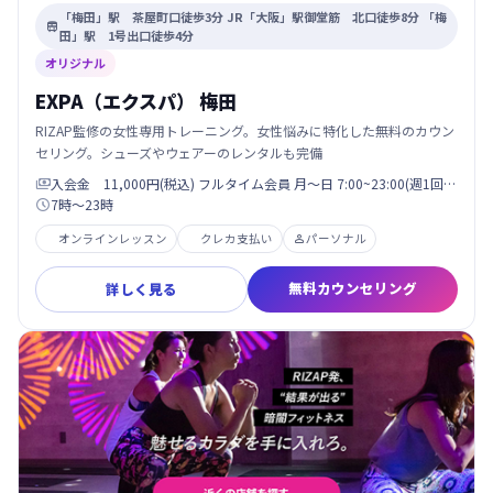
「梅田」駅 茶屋町口徒歩3分 JR「大阪」駅御堂筋 北口徒歩8分 「梅

田」駅 1号出口徒歩4分
オリジナル
EXPA（エクスパ） 梅田
RIZAP監修の女性専用トレーニング。女性悩みに特化した無料のカウン
セリング。シューズやウェアーのレンタルも完備
入会金 11,000円(税込) フルタイム会員 月〜日 7:00~23:00(週1回…

7時〜23時

オンラインレッスン
クレカ支払い
パーソナル

無料カウンセリング
詳しく見る