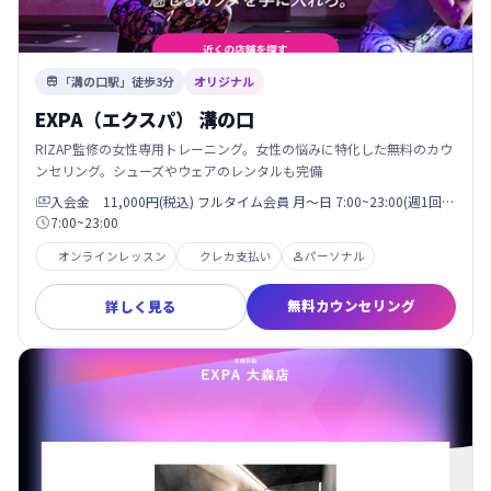
「溝の口駅」徒歩3分
オリジナル

EXPA（エクスパ） 溝の口
RIZAP監修の女性専用トレーニング。女性の悩みに特化した無料のカウ
ンセリング。シューズやウェアのレンタルも完備
入会金 11,000円(税込) フルタイム会員 月〜日 7:00~23:00(週1回…

7:00~23:00

オンラインレッスン
クレカ支払い
パーソナル

無料カウンセリング
詳しく見る