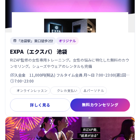
「池袋駅」東口徒歩2分
オリジナル

EXPA（エクスパ） 池袋
RIZAP監修の女性専用トレーニング。女性の悩みに特化した無料のカウ
ンセリング。シューズやウェアのレンタルも完備
入会金 11,000円(税込) フルタイム会員 月〜日 7:00~23:00(週1回…

7:00~23:00

オンラインレッスン
クレカ支払い
パーソナル

無料カウンセリング
詳しく見る