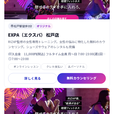
松戸駅徒歩3分
オリジナル

EXPA（エクスパ） 松戸店
RIZAP監修の女性専用トレーニング。女性の悩みに特化した無料のカウ
ンセリング。シューズやウェアのレンタルも完備
入会金 11,000円(税込) フルタイム会員 月〜日 7:00~23:00(週1回…

7:00〜23:00

オンラインレッスン
クレカ支払い
パーソナル

無料カウンセリング
詳しく見る