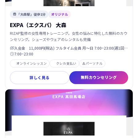
「大森駅」徒歩1分
オリジナル

EXPA（エクスパ） 大森
RIZAP監修の女性専用トレーニング。女性の悩みに特化した無料のカウ
ンセリング。シューズやウェアのレンタルも完備
入会金 11,000円(税込) フルタイム会員 月〜日 7:00~23:00(週1回…

7:00~23:00

オンラインレッスン
クレカ支払い
パーソナル

無料カウンセリング
詳しく見る