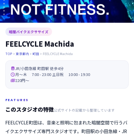
暗闇バイクエクササイズ
FEELCYCLE Machida
TOP
東京都内
町田
FEELCYCLE Machida




JR/小田急線 町田駅 徒歩4分

月～木 7:00 - 23:00 土日祝 10:00 - 19:30

220円〜
FEATURES
このスタジオの特徴
公式サイトの記載から整理しています
FEELCYCLE町田は、音楽と照明に包まれた暗闇空間で行うバ
イクエクササイズ専門スタジオです。町田駅の小田急線・JR