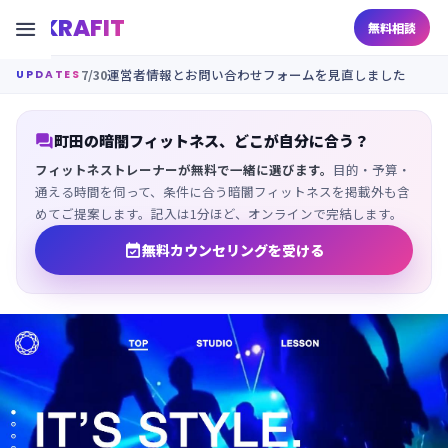
KRAFIT

無料相談
7/30
運営者情報とお問い合わせフォームを見直しました
UPDATES

町田の暗闇フィットネス、どこが自分に合う？
フィットネストレーナーが無料で一緒に選びます。
目的・予算・
通える時間を伺って、条件に合う暗闇フィットネスを掲載外も含
めてご提案します。記入は1分ほど、オンラインで完結します。

無料カウンセリングを受ける