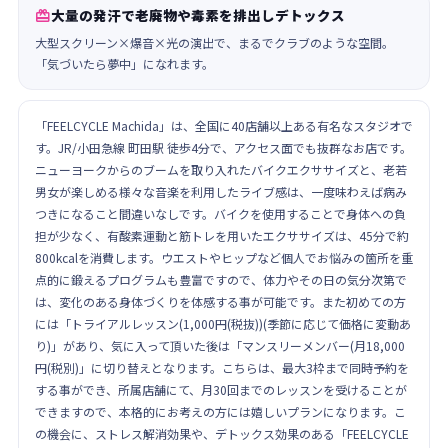
大量の発汗で老廃物や毒素を排出しデトックス

大型スクリーン×爆音×光の演出で、まるでクラブのような空間。
「気づいたら夢中」になれます。
「FEELCYCLE Machida」は、全国に40店舗以上ある有名なスタジオで
す。JR/小田急線 町田駅 徒歩4分で、アクセス面でも抜群なお店です。
ニューヨークからのブームを取り入れたバイクエクササイズと、老若
男女が楽しめる様々な音楽を利用したライブ感は、一度味わえば病み
つきになること間違いなしです。バイクを使用することで身体への負
担が少なく、有酸素運動と筋トレを用いたエクササイズは、45分で約
800kcalを消費します。ウエストやヒップなど個人でお悩みの箇所を重
点的に鍛えるプログラムも豊富ですので、体力やその日の気分次第で
は、変化のある身体づくりを体感する事が可能です。また初めての方
には「トライアルレッスン(1,000円(税抜))(季節に応じて価格に変動あ
り)」があり、気に入って頂いた後は「マンスリーメンバー(月18,000
円(税別)」に切り替えとなります。こちらは、最大3枠まで同時予約を
する事ができ、所属店舗にて、月30回までのレッスンを受けることが
できますので、本格的にお考えの方には嬉しいプランになります。こ
の機会に、ストレス解消効果や、デトックス効果のある「FEELCYCLE