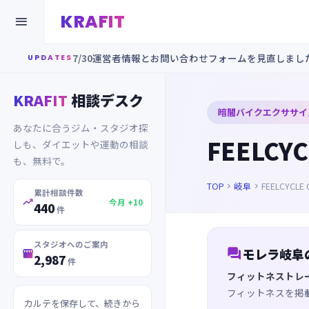
KRAFIT

7/30
運営者情報とお問い合わせフォームを見直しまし
UPDATES
KRAFIT
相談デスク
暗闇バイクエクササイ
あなたに合うジム・スタジオ探
FEELCYC
しも、ダイエットや運動の相談
も、無料で。
TOP
岐阜
FEELCYCLE 


累計相談件数

今月 +10
440
件
スタジオへのご案内

モレラ岐阜

2,987
件
フィットネストレ
フィットネスを掲
カルテを保存して、続きから