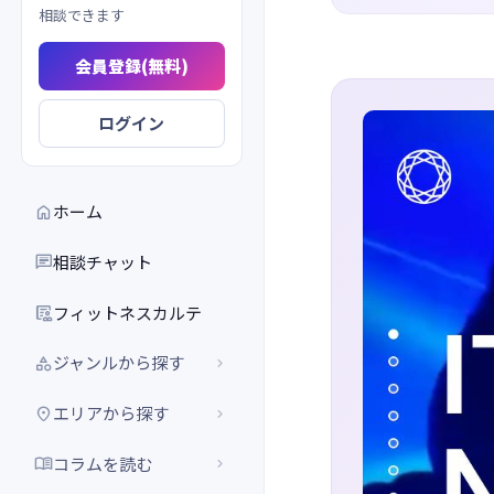
相談できます
会員登録(無料)
ログイン
ホーム

相談チャット

フィットネスカルテ

ジャンルから探す


エリアから探す


コラムを読む

