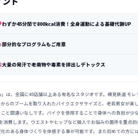
イント

わずか45分間で800kcal消費！全身運動による基礎代謝UP

部分的なプログラムもご用意

大量の発汗で老廃物や毒素を排出しデトックス
E Gifu」は、全国に40店舗以上ある有名なスタジオです。樽見鉄道 
クからのブームを取り入れたバイクエクササイズと、老若男女が楽
ること間違いなしです。バイクを使用することで身体への負担が少
kcalを消費します。ウエストやヒップなど個人でお悩みの箇所を重
化のある身体づくりを体感する事が可能です。また初めての方には「トラ