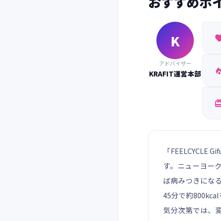
おすすめポ
K
アドバイザー
KRAFIT運営本部
「FEELCYCL
す。ニューヨー
ば病みつきにな
45分で約800
気分次第では、変