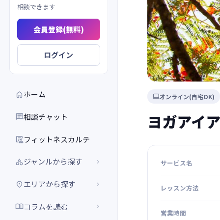
相談できます
会員登録(無料)
ログイン
ホーム

オンライン(自宅OK)

ヨガアイア
相談チャット

フィットネスカルテ

ジャンルから探す


サービス名
エリアから探す


レッスン方法
コラムを読む


営業時間