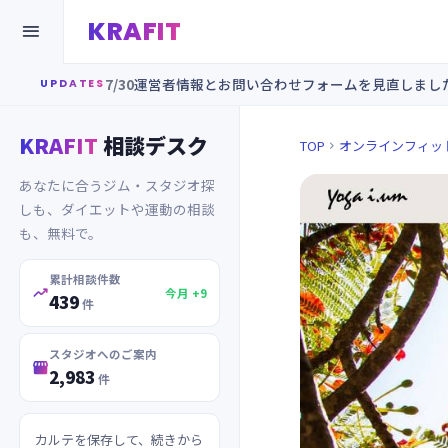
KRAFIT

7/30
運営者情報とお問い合わせフォームを見直しまし
UPDATES
KRAFIT
相談デスク
TOP
オンラインフィッ

あなたに合うジム・スタジオ探
しも、ダイエットや運動の相談
も、無料で。
累計相談件数

今月 +9
439
件
スタジオへのご案内

2,983
件
カルテを保存して、続きから