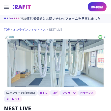
KRAFIT

無料相談
7/30
運営者情報とお問い合わせフォームを見直しました
UPDATES
TOP
オンラインフィットネス
NEST LIVE


オンライン(自宅OK)
筋トレ
ヨガ
マッサージ
ピラティス

ストレッチ
NEST LIVE