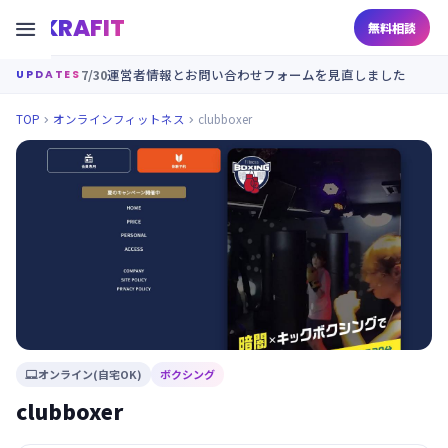
KRAFIT

無料相談
7/30
運営者情報とお問い合わせフォームを見直しました
UPDATES
TOP
オンラインフィットネス
clubboxer


オンライン(自宅OK)
ボクシング

clubboxer