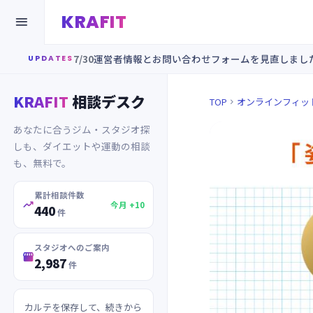
KRAFIT

7/30
運営者情報とお問い合わせフォームを見直しまし
UPDATES
KRAFIT
相談デスク
TOP
オンラインフィッ

あなたに合うジム・スタジオ探
しも、ダイエットや運動の相談
も、無料で。
累計相談件数

今月 +10
440
件
スタジオへのご案内

2,987
件
カルテを保存して、続きから