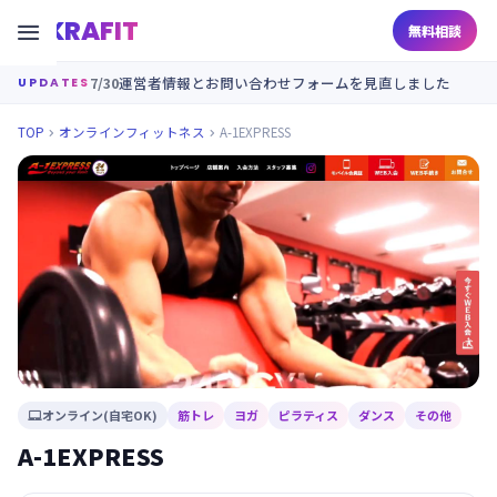
KRAFIT

無料相談
7/30
運営者情報とお問い合わせフォームを見直しました
UPDATES
TOP
オンラインフィットネス
A-1EXPRESS


オンライン(自宅OK)
筋トレ
ヨガ
ピラティス
ダンス
その他

A-1EXPRESS