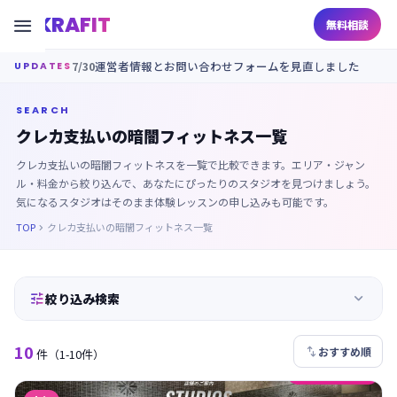
KRAFIT

無料相談
7/30
運営者情報とお問い合わせフォームを見直しました
UPDATES
SEARCH
クレカ支払いの暗闇フィットネス一覧
クレカ支払いの暗闇フィットネスを一覧で比較できます。エリア・ジャン
ル・料金から絞り込んで、あなたにぴったりのスタジオを見つけましょう。
気になるスタジオはそのまま体験レッスンの申し込みも可能です。
TOP
クレカ支払いの暗闇フィットネス一覧



絞り込み検索
10

おすすめ順
件
（1-10件）