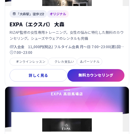
「大森駅」徒歩1分
オリジナル

EXPA（エクスパ） 大森
RIZAP監修の女性専用トレーニング。女性の悩みに特化した無料のカウ
ンセリング。シューズやウェアのレンタルも完備
入会金 11,000円(税込) フルタイム会員 月〜日 7:00~23:00(週1回…

7:00~23:00

オンラインレッスン
クレカ支払い
パーソナル

無料カウンセリング
詳しく見る