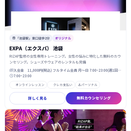
「池袋駅」東口徒歩2分
オリジナル

EXPA（エクスパ） 池袋
RIZAP監修の女性専用トレーニング。女性の悩みに特化した無料のカウ
ンセリング。シューズやウェアのレンタルも完備
入会金 11,000円(税込) フルタイム会員 月〜日 7:00~23:00(週1回…

7:00~23:00

オンラインレッスン
クレカ支払い
パーソナル

無料カウンセリング
詳しく見る