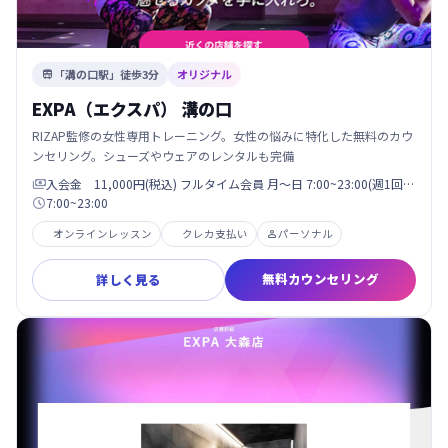
「溝の口駅」徒歩3分
オリジナル

EXPA（エクスパ） 溝の口
RIZAP監修の女性専用トレーニング。女性の悩みに特化した無料のカウ
ンセリング。シューズやウェアのレンタルも完備
入会金 11,000円(税込) フルタイム会員 月〜日 7:00~23:00(週1回…

7:00~23:00

オンラインレッスン
クレカ支払い
パーソナル

無料カウンセリング
詳しく見る