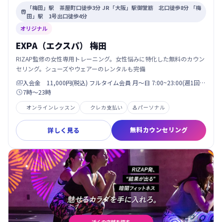
「梅田」駅 茶屋町口徒歩3分 JR「大阪」駅御堂筋 北口徒歩8分 「梅

田」駅 1号出口徒歩4分
オリジナル
EXPA（エクスパ） 梅田
RIZAP監修の女性専用トレーニング。女性悩みに特化した無料のカウン
セリング。シューズやウェアーのレンタルも完備
入会金 11,000円(税込) フルタイム会員 月〜日 7:00~23:00(週1回…

7時〜23時

オンラインレッスン
クレカ支払い
パーソナル

無料カウンセリング
詳しく見る