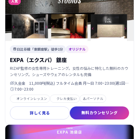
人気
日比谷線「東銀座駅」徒歩1分
オリジナル

EXPA（エクスパ） 銀座
RIZAP監修の女性専用トレーニング。女性の悩みに特化した無料のカウ
ンセリング。シューズやウェアのレンタルも完備
入会金 11,000円(税込) フルタイム会員 月〜日 7:00~23:00(週1回…

7:00~23:00

オンラインレッスン
クレカ支払い
パーソナル

無料カウンセリング
詳しく見る