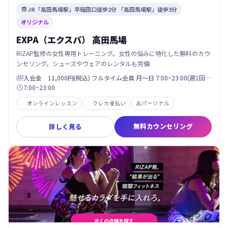
JR「高田馬場駅」早稲田口徒歩2分 「高田馬場駅」徒歩3分

オリジナル
EXPA（エクスパ） 高田馬場
RIZAP監修の女性専用トレーニング。女性の悩みに特化した無料のカウ
ンセリング。シューズやウェアのレンタルも完備
入会金 11,000円(税込) フルタイム会員 月〜日 7:00~23:00(週1回…

7:00~23:00

オンラインレッスン
クレカ支払い
パーソナル

無料カウンセリング
詳しく見る