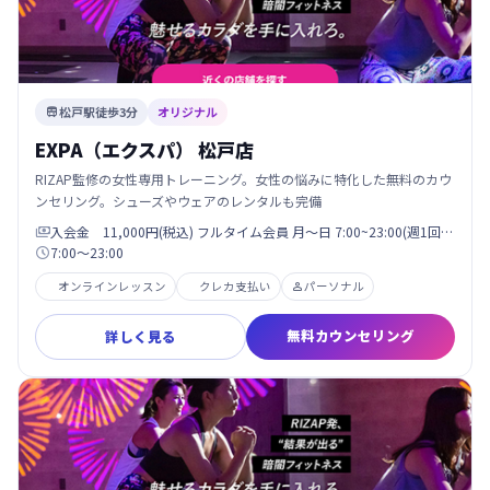
松戸駅徒歩3分
オリジナル

EXPA（エクスパ） 松戸店
RIZAP監修の女性専用トレーニング。女性の悩みに特化した無料のカウ
ンセリング。シューズやウェアのレンタルも完備
入会金 11,000円(税込) フルタイム会員 月〜日 7:00~23:00(週1回…

7:00〜23:00

オンラインレッスン
クレカ支払い
パーソナル

無料カウンセリング
詳しく見る