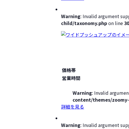
Warning
: Invalid argument supp
child/taxonomy.php
on line
3
価格帯
営業時間
Warning
: Invalid argumen
content/themes/zoomy-
詳細を見る
Warning
: Invalid argument supp