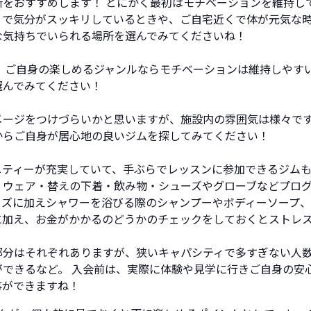
所をおすすめします！ とにかく最初はモチベーションを維持し
りで気分がスッキリしているときや、ご自宅近くで体が元気な
な気持ちでいられる場所を選んでみてくださいね！
 ご自身の楽しめるジャンルならモチベーションは維持しやす
選んでみてください！
メージをつけづらいかと思いますが、施設内の雰囲気は様々で
からご自身が居心地の良いジムを探してみてください！
ニティーが充実していて、手ぶらでレッスンに参加できるジムも
、ウェア・替えの下着・飲み物・シューズやグローブなどプロ
ッズに加えシャワーを浴びる際のシャンプーやボディーソープ
に加え、お金がかかるのどうかのチェックをしておくとストレ
部分はそれぞれありますが、狭いキャパシティで多すぎない人数
ができるなど。 入会前は、実際に体験や見学に行きご自身の安
事ができますね！