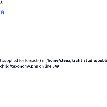
08
t supplied for foreach() in
/home/cleex/krafit.studio/pub
child/taxonomy.php
on line
349