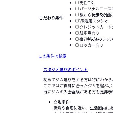
男性OK
パーソナルコース
駅から徒歩5分圏
こだわり条件
VR活用スタジオ
クレジットカード
駐車場有り
夜7時以降のレッ
ロッカー有り
この条件で検索
スタジオ選びのポイント
初めてジム選びをする方は特にわから
ここではご自身に合ったジムを選ぶポ
既にジムの入会経験がある方も是非参
立地条件
職場や自宅に近い、生活圏内に