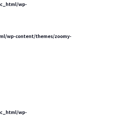
lic_html/wp-
html/wp-content/themes/zoomy-
lic_html/wp-