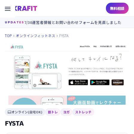
KRAFIT

無料相談
7/30
運営者情報とお問い合わせフォームを見直しました
UPDATES
TOP
オンラインフィットネス
FYSTA


オンライン(自宅OK)
筋トレ
ヨガ
ストレッチ

FYSTA