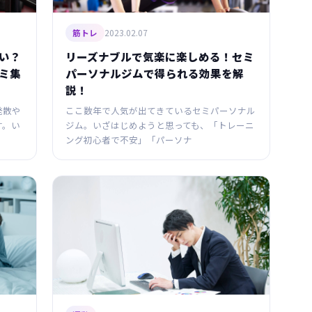
2023.02.07
筋トレ
い？
リーズナブルで気楽に楽しめる！セミ
ミ集
パーソナルジムで得られる効果を解
説！
発散や
ここ数年で人気が出てきているセミパーソナル
す。い
ジム。いざはじめようと思っても、「トレーニ
ング初心者で不安」「パーソナ