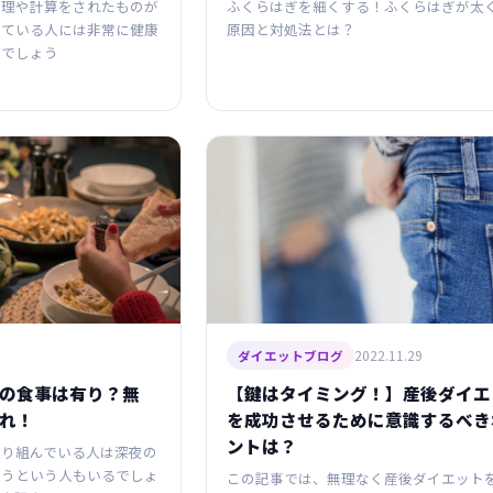
管理や計算をされたものが
ふくらはぎを細くする！ふくらはぎが太
している人には非常に健康
原因と対処法とは？
るでしょう
2022.11.29
ダイエットブログ
の食事は有り？無
【鍵はタイミング！】産後ダイエ
れ！
を成功させるために意識するべき
ントは？
取り組んでいる人は深夜の
なうという人もいるでしょ
この記事では、無理なく産後ダイエット