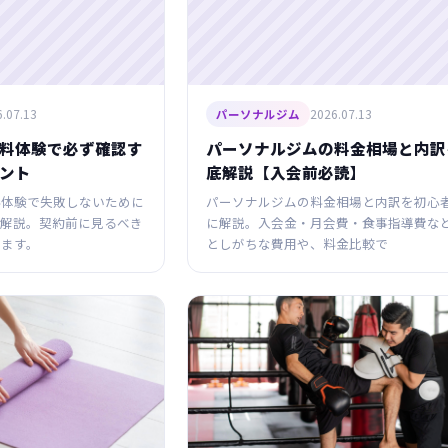
.07.13
2026.07.13
パーソナルジム
料体験で必ず確認す
パーソナルジムの料金相場と内訳
ント
底解説【入会前必読】
料体験で失敗しないために
パーソナルジムの料金相場と内訳を初心
を解説。契約前に見るべき
に解説。入会金・月会費・食事指導費な
ます。
としがちな費用や、料金比較で