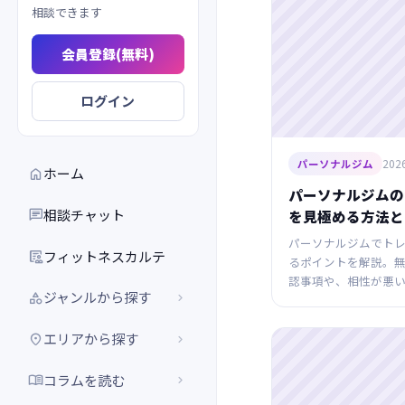
相談できます
会員登録(無料)
ログイン
2026
パーソナルジム
ホーム

パーソナルジムの
相談チャット

を見極める方法と
パーソナルジムでト
フィットネスカルテ

るポイントを解説。
認事項や、相性が悪
ジャンルから探す


エリアから探す


コラムを読む

