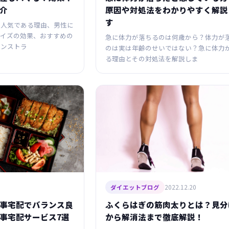
介
原因や対処法をわかりやすく解説
す
に人気である理由、男性に
サイズの効果、おすすめの
急に体力が落ちるのは何歳から？体力が
インストラ
のは実は年齢のせいではない？急に体力
る理由とその対処法を解説しま
2022.12.20
ダイエットブログ
事宅配でバランス良
ふくらはぎの筋肉太りとは？見分
事宅配サービス7選
から解消法まで徹底解説！