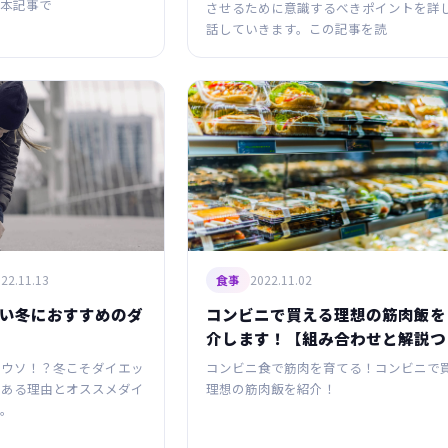
本記事で
させるために意識するべきポイントを詳
話していきます。この記事を読
22.11.13
2022.11.02
食事
い冬におすすめのダ
コンビニで買える理想の筋肉飯を
介します！【組み合わせと解説つ
はウソ！？冬こそダイエッ
コンビニ食で筋肉を育てる！コンビニで
である理由とオススメダイ
理想の筋肉飯を紹介！
。