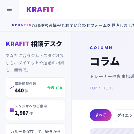
KRAFIT

7/30
運営者情報とお問い合わせフォームを見直しまし
UPDATES
KRAFIT
相談デスク
COLUMN
あなたに合うジム・スタジオ探
コラム
しも、ダイエットや運動の相談
も、無料で。
トレーナーや食事指
累計相談件数

TOP
コラム
今月 +10

440
件
スタジオへのご案内

2,987
件
すべて
ダイエッ
カルテを保存して、続きから