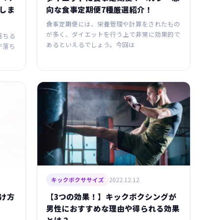
しま
向な食事定期便7種厳選紹介！
食事定期便には、栄養管理や計算をされたもの
が多く、ダイエットを行う上で非常に効果的で
落ちる
あるといえるでしょう。今回は
が落ち
2022.12.12
キックボクササイズ
け方
【3つの効果！】キックボクシングが
男性におすすめな理由や得られる効果
とは？