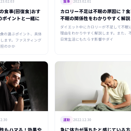
23.02.03
2023.02.01
食事
の食事(回復食)おす
カロリー不足は不眠の原因に？食
のポイントと一緒に
不眠の関係性をわかりやすく解説
ダイエット中にカロリーが不足して不眠
理由をわかりやすく解説します。また、
復食の選ぶポイント、具体
日常生活にもたらす影響やダイ
します。ファスティング
負担のかか
2.30
2022.12.30
運動
性もハマる！効果や
急に体力が落ちたと感じている方