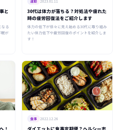
2023.01.11
運動
事と
30代は体力が落ちる？対処法や疲れた
時の疲労回復法をご紹介します
になる
体力の低下が徐々に見え始める30代に取り組み
不眠が
たい体力低下や疲労回復のポイントを紹介しま
す！
2022.12.26
食事
へ！
ダイエットに食事定期便？ヘルシー志