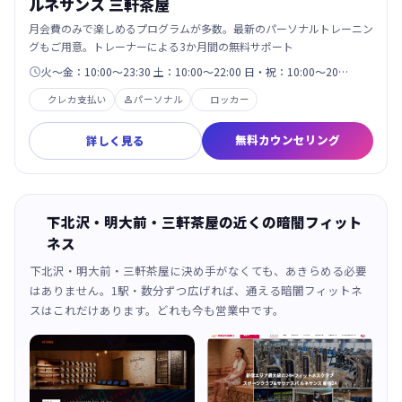
ルネサンス 三軒茶屋
月会費のみで楽しめるプログラムが多数。最新のパーソナルトレーニン
グもご用意。トレーナーによる3か月間の無料サポート
火～金：10:00～23:30 土：10:00～22:00 日・祝：10:00～20…

クレカ支払い
パーソナル
ロッカー

無料カウンセリング
詳しく見る
下北沢・明大前・三軒茶屋の近くの暗闇フィット
ネス
下北沢・明大前・三軒茶屋に決め手がなくても、あきらめる必要
はありません。1駅・数分ずつ広げれば、通える暗闇フィットネ
スはこれだけあります。どれも今も営業中です。