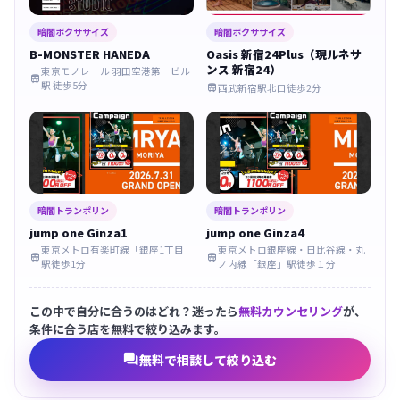
暗闇ボクササイズ
暗闇ボクササイズ
B-MONSTER HANEDA
Oasis 新宿24Plus（現ルネサ
ンス 新宿24）
東京モノレール 羽田空港第一ビル

駅 徒歩5分
西武新宿駅北口徒歩2分

暗闇トランポリン
暗闇トランポリン
jump one Ginza1
jump one Ginza4
東京メトロ有楽町線「銀座1丁目」
東京メトロ銀座線・日比谷線・丸


駅徒歩1分
ノ内線「銀座」駅徒歩１分
この中で自分に合うのはどれ？迷ったら
無料カウンセリング
が、
条件に合う店を無料で絞り込みます。

無料で相談して絞り込む