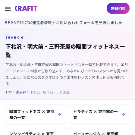
KRAFIT

無料相談
7/30
運営者情報とお問い合わせフォームを見直しました
UPDATES
SEARCH
下北沢・明大前・三軒茶屋の暗闇フィットネス一
覧
下北沢・明大前・三軒茶屋の暗闇フィットネスを一覧で比較できます。エリ
ア・ジャンル・料金から絞り込んで、あなたにぴったりのスタジオを見つけ
ましょう。気になるスタジオはそのまま体験レッスンの申し込みも可能で
す。
TOP
東京都
下北沢・明大前・三軒茶屋


暗闇フィットネス × 東京
ピラティス × 東京都の一


都の一覧
覧
マシンピラティス × 東京
パーソナルジム × 東京都