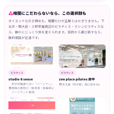

暗闇にこだわらないなら、この選択肢も
ダイエットも引き締めも、暗闇だけが正解とはかぎりません。下
北沢・明大前・三軒茶屋周辺のピラティス・マシンピラティスな
ら、静かにじっくり体を変えられます。目的から選び直すなら、
無料相談が近道です。
ピラティス
ピラティス
studio 6 sense
zen place pilates 府中
府中学園通り沿い「バーミヤン」
京王線「府中駅」南口徒歩4分

西隣の建物1F（駐車場・駐輪場は

バーミヤンと兼用）