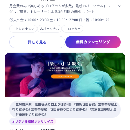
月会費のみで楽しめるプログラムが多数。最新のパーソナルトレーニン
グもご用意。トレーナーによる3か月間の無料サポート
火～金：10:00～23:30 土：10:00～22:00 日・祝：10:00～20…

クレカ支払い
パーソナル
ロッカー

無料カウンセリング
詳しく見る
三軒茶屋駅 世田谷通り口より徒歩4分 『東急世田谷線』三軒茶屋駅よ
り徒歩6分 三軒茶屋駅 世田谷通り口より徒歩4分 『東急世田谷線』三

軒茶屋駅より徒歩6分
オリジナル暗闇ボクササイズ