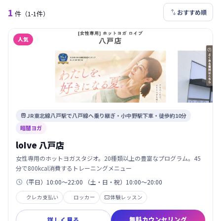
1

おすすめ順
件
（1-1件）
人気
JR東北線八戸駅で八戸線へ乗り継ぎ・小中野駅下車・徒歩約10分

暗闇ヨガ
loIve 八戸店
女性専用のホットヨガスタジオ。20種類以上の豊富なプログラム。45
分で800kcal消費するトレーニングメニュー
（平日）10:00～22:00 （土・日・祝）10:00～20:00

クレカ支払い
ロッカー
体験レッスン

無料カウンセリング
詳しく見る